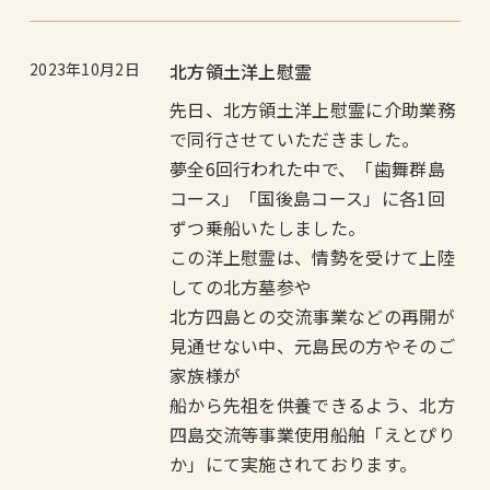
2023年10月2日
北方領土洋上慰霊
先日、北方領土洋上慰霊に介助業務
で同行させていただきました。
夢全6回行われた中で、「歯舞群島
コース」「国後島コース」に各1回
ずつ乗船いたしました。
この洋上慰霊は、情勢を受けて上陸
しての北方墓参や
北方四島との交流事業などの再開が
見通せない中、元島民の方やそのご
家族様が
船から先祖を供養できるよう、北方
四島交流等事業使用船舶「えとぴり
か」にて実施されております。